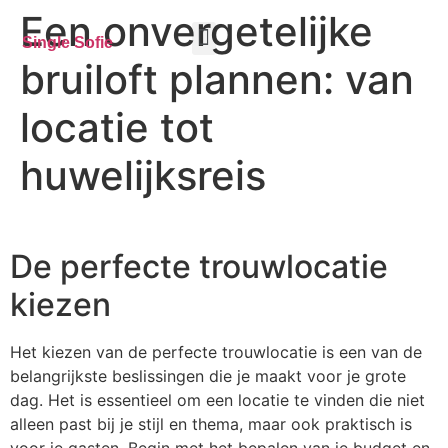
Een onvergetelijke
Single Sofie
bruiloft plannen: van
Tips tijdens de date
locatie tot
huwelijksreis
De perfecte trouwlocatie
kiezen
Het kiezen van de perfecte trouwlocatie is een van de
belangrijkste beslissingen die je maakt voor je grote
dag. Het is essentieel om een locatie te vinden die niet
alleen past bij je stijl en thema, maar ook praktisch is