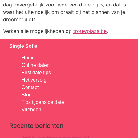
dag onvergetelijk voor iedereen die erbij is, en dat is
waar het uiteindelijk om draait bij het plannen van je
droombruiloft.
Verken alle mogelijkheden op
trouwplaza.be
.
Single Sofie
Home
Online daten
First date tips
Het vervolg
Contact
Blog
Tips tijdens de date
Vrienden
Recente berichten
Wat is een high class gigolo?