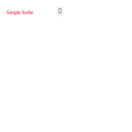
Single Sofie
Tips tijdens de date