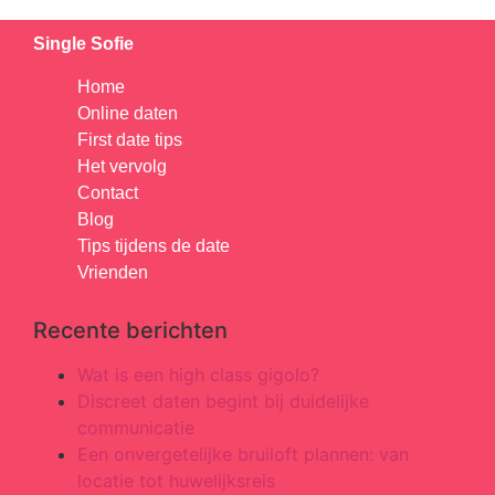
Single Sofie
Home
Online daten
First date tips
Het vervolg
Contact
Blog
Tips tijdens de date
Vrienden
Recente berichten
Wat is een high class gigolo?
Discreet daten begint bij duidelijke
communicatie
Een onvergetelijke bruiloft plannen: van
locatie tot huwelijksreis