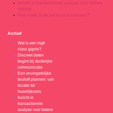
Inzicht in transactionele analyse voor betere
relaties
Hoe maak je de perfecte trouwkaart?
Archief
Wat is een high
class gigolo?
Discreet daten
begint bij duidelijke
communicatie
Een onvergetelijke
bruiloft plannen: van
locatie tot
huwelijksreis
Inzicht in
transactionele
analyse voor betere